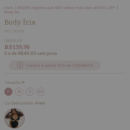
Início
|
BAZAR: lingeries que NÃO voltam mais com até 50% OFF
|
Body Íria
Body Íria
SKU:
BDf04
R$219,90
R$139,90
3
x de
R$46,63
sem juros
Compre e ganhe 15% de CASHBACK
Tamanho:
P
P
M
G
GG
Cor Selecionada :
Preto