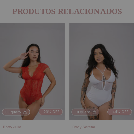
PRODUTOS RELACIONADOS
-
29
% OFF
-
44
% OFF
Eu quero
Eu quero
Body Julia
Body Serena