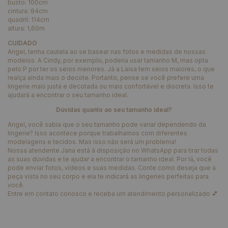
busto: 100cm
cintura: 84cm
quadril: 114cm
altura: 1,60m
CUIDADO
Angel, tenha cautela ao se basear nas fotos e medidas de nossas
modelos. A Cindy, por exemplo, poderia usar tamanho M, mas opta
pelo P por ter os seios menores. Já a Laisa tem seios maiores, o que
realça ainda mais o decote. Portanto, pense se você prefere uma
lingerie mais justa e decotada ou mais confortável e discreta. Isso te
ajudará a encontrar o seu tamanho ideal.
Dúvidas quanto ao seu tamanho ideal?
Angel, você sabia que o seu tamanho pode variar dependendo da
lingerie? Isso acontece porque trabalhamos com diferentes
modelagens e tecidos. Mas isso não será um problema!
Nossa atendente Jana está à disposição no WhatsApp para tirar todas
as suas dúvidas e te ajudar a encontrar o tamanho ideal. Por lá, você
pode enviar fotos, vídeos e suas medidas. Conte como deseja que a
peça vista no seu corpo e ela te indicará as lingeries perfeitas para
você.
Entre em contato conosco e receba um atendimento personalizado 💕