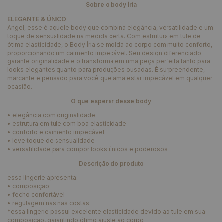
Sobre o body Íria
ELEGANTE & ÚNICO
Angel, esse é aquele body que combina elegância, versatilidade e um
toque de sensualidade na medida certa. Com estrutura em tule de
ótima elasticidade, o Body Íria se molda ao corpo com muito conforto,
proporcionando um caimento impecável. Seu design diferenciado
garante originalidade e o transforma em uma peça perfeita tanto para
looks elegantes quanto para produções ousadas. É surpreendente,
marcante e pensado para você que ama estar impecável em qualquer
ocasião.
O que esperar desse body
• elegância com originalidade
• estrutura em tule com boa elasticidade
• conforto e caimento impecável
• leve toque de sensualidade
• versatilidade para compor looks únicos e poderosos
Descrição do produto
essa lingerie apresenta:
• composição:
• fecho confortável
• regulagem nas nas costas
*essa lingerie possui excelente elasticidade devido ao tule em sua
composição, garantindo ótimo ajuste ao corpo