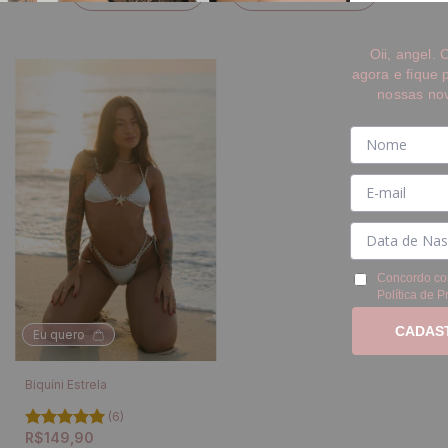
Oii, angel.
agora e fique 
nossas no
Concordo co
Política de P
CADAS
Eu quero
Biquíni Estrela
(6)
R$149,90