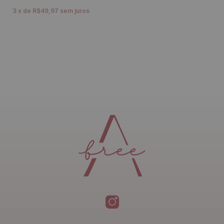
3
x
de
R$49,97
sem juros